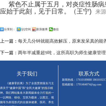
紫色不止属于五月，对炎症性肠病
应始于此刻，见于日常。（
王宁)
来
分享到：
QQ空间
新浪微博
微信
上一篇：
每天几分钟就能高效解压，原来发呆真的能
下一篇：
两年半减重超9吨，这所高职为师生健康管理
关于我们
联系方式
新闻热线：17610189888 186101021
《健康零距离》为了全面贯彻落实习主
投稿邮箱：1791464074@qq.com
席关于“健康中国”和“全民大健康”的指示精
神。我们网站集各大新闻媒体全力打造的一
一以网络、移动、互联为载体，以图文、视
频等为表现形式的全媒体健康、医药、养生