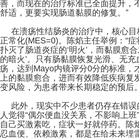
善，而现在的治疗标准已全面提升，
舒适，更要实现肠道黏膜的修复。”
在溃疡性结肠炎的治疗中，核心目
正常化(MES=0)。陈焰主任举例：“
扑灭了肠道炎症的‘明火’，而黏膜愈合
的暗火’。只有肠黏膜恢复光滑、无充
疡，达到Mayo内镜评分0分的标准
上的黏膜愈合，进而有效降低疾病复
变风险，为患者带来长期稳定的预后。
此外，现实中不少患者仍存在错误
人觉得“偶尔便血没关系，不影响上班
自己买激素吃，症状一好就停药。陈焰
忍血便、依赖激素，都是在给未来埋