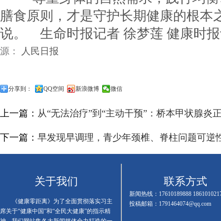
膳食原则，才是守护长期健康的根本之
说。
生命时报记者 徐梦莲 健康时
源：
人民日报
分享到：
QQ空间
新浪微博
微信
上一篇：
从“无法治疗”到“主动干预”：桥本甲状腺炎
下一篇：
早发现早调理，青少年颈椎、脊柱问题可逆
关于我们
联系方式
新闻热线：17610189888 186101021
《健康零距离》为了全面贯彻落实习主
投稿邮箱：1791464074@qq.com
席关于“健康中国”和“全民大健康”的指示精