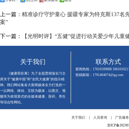
分享到：
QQ空间
新浪微博
微信
上一篇：
精准诊疗守护童心 援疆专家为特克斯137名
案”
下一篇：
【光明时评】“五健”促进行动关爱少年儿童
关于我们
联系方式
新闻热线：17610189888 186101021
《健康零距离》为了全面贯彻落实习主
投稿邮箱：1791464074@qq.com
席关于“健康中国”和“全民大健康”的指示精
神。我们网站集各大新闻媒体全力打造的一
一以网络、移动、互联为载体，以图文、视
频等为表现形式的全媒体健康、医药、养生
等综合性网站。
关于我们
|
人员查询
|
广告服
京ICP备202