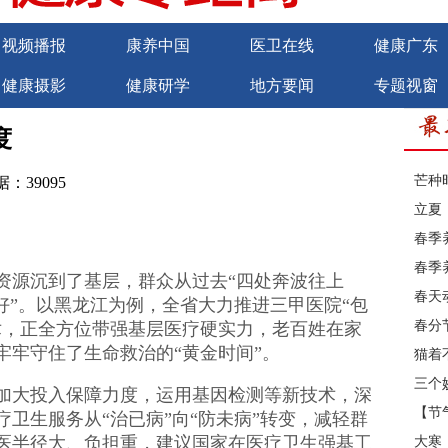
视频播报
康养中国
医卫在线
健康广东
健康摄影
健康研学
地方要闻
专题视窗
商务合作
诚聘英才
度
芒种
：39095
立夏
春季
春季
源沉到了基层，群众从过去“四处奔波往上
春天
好”。以黑龙江为例，全省大力推进三甲医院“包
春分
术，正全方位带强基层医疗硬实力，老百姓在家
牢牢守住了生命救治的“黄金时间”。
猫着
三个
大投入保障力度，运用基因检测等新技术，深
【节
卫生服务从“治已病”向“防未病”转变，减轻群
医半径大、负担重，建议国家在医疗卫生强基工
大寒