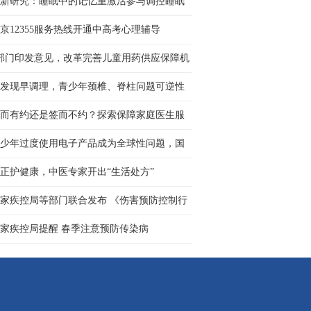
新研究：睡眠中的记忆重激活参与调控睡眠
态
京12355服务热线开通中高考心理辅导
部门印发意见，改革完善儿童用药供应保障机
 让更多孩子用上好···
发现早调理，青少年颈椎、脊柱问题可逆性
强
而有约还是签而不约？探索保障家庭医生服
新路径
少年过度使用电子产品成为全球性问题，国
社会呼吁构建协同治···
正护健康，中医专家开出“生活处方”
家疾控局等部门联合发布 《伤害预防控制行
计划（2026—2030年···
家疾控局提醒 春季注意预防传染病