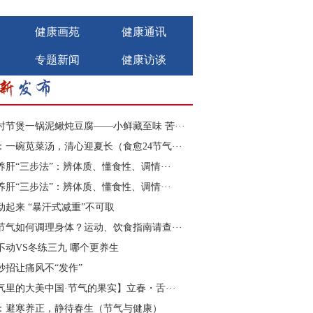
健康画苑
健康通讯
专题新闻
健康访谈
时节煲一锅泥鳅炖豆腐——小鲜藏至味 苦···
：一碗苋菜汤，清心迎夏长（食愈24节气···
养肝“三步法”：辨体质、懂食性、调情···
养肝“三步法”：辨体质、懂食性、调情···
动起来 “暴汗式减重”不可取
节气如何调理身体？运动、饮食指南请查···
不动VS冬练三九 哪个更养生
妙招让痛风不“发作”
气里的大美中国·节气的果实】立春・舌···
：避寒养正，静待春生（节气与健康）