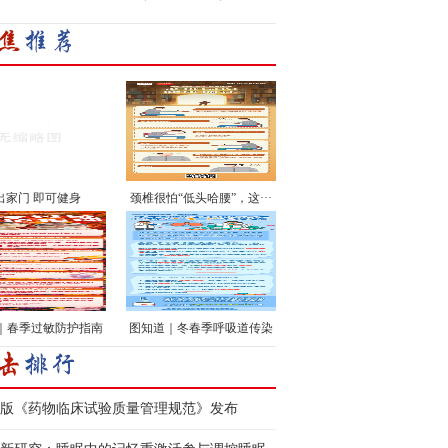
出家门 即可健身
颈椎很怕“低头哈腰”，这···
｜春季过敏防护指南
图知道｜冬春季呼吸道传染
···
版《药物临床试验质量管理规范》发布