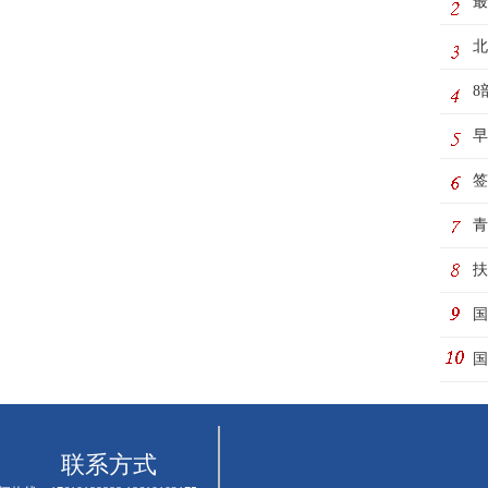
最
动
北
8
制
早
极
签
务
青
际
扶
国
动
国
联系方式