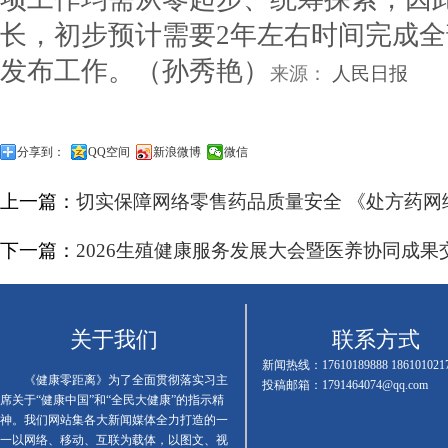
长，初步预计需要2年左右时间完成
发布工作。
（孙秀艳）
来源：
人民日报
分享到：
QQ空间
新浪微博
微信
上一篇：
切实保障网络零售药品质量安全 《处方药网
下一篇：
2026生殖健康服务发展大会暨医养协同成
关于我们
联系方式
新闻热线：17610189888 186101021
《健康零距离》为了全面贯彻落实习主
投稿邮箱：1791464074@qq.com
席关于“健康中国”和“全民大健康”的指示精
神。我们网站集各大新闻媒体全力打造的一
一以网络、移动、互联为载体，以图文、视