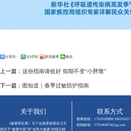
分享到：
QQ空间
新浪微博
微信
上一篇：
这份指南请收好 假期不变“小胖墩”
下一篇：
图知道｜春季过敏防护指南
关于我们
联系方式
新闻热线：17610189888 186101021
《健康零距离》为了全面贯彻落实习主
投稿邮箱：1791464074@qq.com
席关于“健康中国”和“全民大健康”的指示精