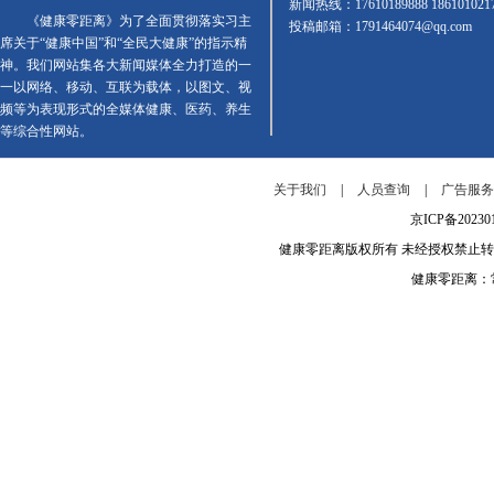
新闻热线：17610189888 186101021
《健康零距离》为了全面贯彻落实习主
投稿邮箱：1791464074@qq.com
席关于“健康中国”和“全民大健康”的指示精
神。我们网站集各大新闻媒体全力打造的一
一以网络、移动、互联为载体，以图文、视
频等为表现形式的全媒体健康、医药、养生
等综合性网站。
关于我们
|
人员查询
|
广告服
京ICP备202
健康零距离版权所有 未经授权禁止
健康零距离：常年