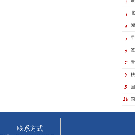
最
动
北
8
制
早
极
签
务
青
际
扶
国
动
国
联系方式