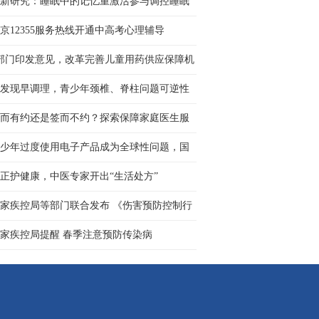
新研究：睡眠中的记忆重激活参与调控睡眠
态
京12355服务热线开通中高考心理辅导
部门印发意见，改革完善儿童用药供应保障机
 让更多孩子用上好···
发现早调理，青少年颈椎、脊柱问题可逆性
强
而有约还是签而不约？探索保障家庭医生服
新路径
少年过度使用电子产品成为全球性问题，国
社会呼吁构建协同治···
正护健康，中医专家开出“生活处方”
家疾控局等部门联合发布 《伤害预防控制行
计划（2026—2030年···
家疾控局提醒 春季注意预防传染病