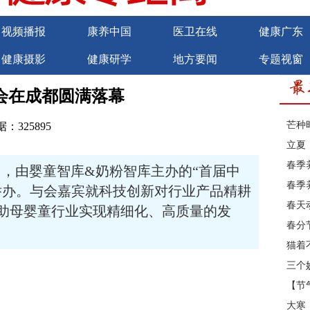
视频播报
康养中国
医卫在线
健康广东
健康摄影
健康研学
地方要闻
专题视窗
商务合作
诚聘英才
会在成都圆满落幕
芒种
：325895
立夏
春季
29日，由婴童智库&奶粉智库主办的“首届中
春季
举办。与会嘉宾就科技创新对行业产品精耕
春天
助母婴童行业实现精细化、高质量的发
春分
猫着
三个
【节
大寒