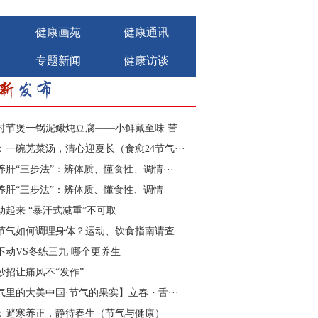
健康画苑
健康通讯
专题新闻
健康访谈
时节煲一锅泥鳅炖豆腐——小鲜藏至味 苦···
：一碗苋菜汤，清心迎夏长（食愈24节气···
养肝“三步法”：辨体质、懂食性、调情···
养肝“三步法”：辨体质、懂食性、调情···
动起来 “暴汗式减重”不可取
节气如何调理身体？运动、饮食指南请查···
不动VS冬练三九 哪个更养生
妙招让痛风不“发作”
气里的大美中国·节气的果实】立春・舌···
：避寒养正，静待春生（节气与健康）