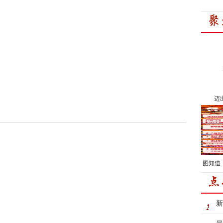
迈
图知道
新