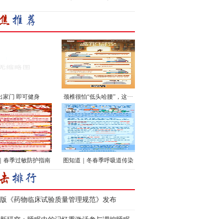
出家门 即可健身
颈椎很怕“低头哈腰”，这···
｜春季过敏防护指南
图知道｜冬春季呼吸道传染
···
版《药物临床试验质量管理规范》发布