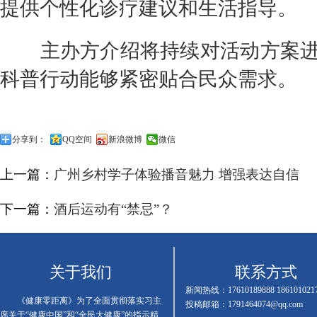
提供个性化诊疗建议和生活指导。
主办方介绍将持续对活动方案进
科普行动能够紧密贴合民众需求。
分享到：
QQ空间
新浪微博
微信
上一篇：
广州乡村学子体验播音魅力 增强表达自信
下一篇：
酒后运动有“禁忌”？
关于我们
联系方式
新闻热线：17610189888 186101021
《健康零距离》为了全面贯彻落实习主
投稿邮箱：1791464074@qq.com
席关于“健康中国”和“全民大健康”的指示精