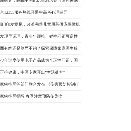
新研究：睡眠中的记忆重激活参与调控睡眠
态
京12355服务热线开通中高考心理辅导
部门印发意见，改革完善儿童用药供应保障机
 让更多孩子用上好···
发现早调理，青少年颈椎、脊柱问题可逆性
强
而有约还是签而不约？探索保障家庭医生服
新路径
少年过度使用电子产品成为全球性问题，国
社会呼吁构建协同治···
正护健康，中医专家开出“生活处方”
家疾控局等部门联合发布 《伤害预防控制行
计划（2026—2030年···
家疾控局提醒 春季注意预防传染病