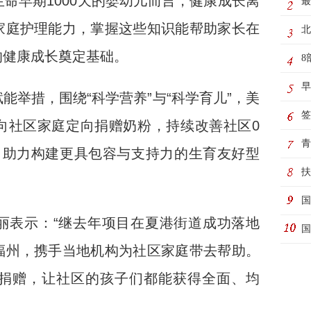
早期1000天的婴幼儿而言，健康成长离
最
家庭护理能力，掌握这些知识能帮助家长在
动
北
的健康成长奠定基础。
8
制
早
措，围绕“科学营养”与“科学育儿”，美
极
签
向社区家庭定向捐赠奶粉，持续改善社区0
务
青
，助力构建更具包容与支持力的生育友好型
际
扶
国
表示：“继去年项目在夏港街道成功落地
动
国
福州，携手当地机构为社区家庭带去帮助。
捐赠，让社区的孩子们都能获得全面、均