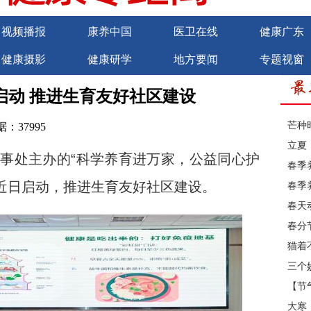
视频播报
康养中国
医卫在线
健康广东
健康摄影
健康研学
地方要闻
专题视窗
商务合作
诚聘英才
启动 推进生育友好社区建设
芒种
：37995
立夏
处主办的“科学养育进万家，公益同心护
春季
近日启动，推进生育友好社区建设。
春季
春天
春分
猫着
三个
【节
大寒