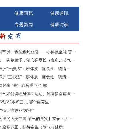
健康画苑
健康通讯
专题新闻
健康访谈
时节煲一锅泥鳅炖豆腐——小鲜藏至味 苦···
：一碗苋菜汤，清心迎夏长（食愈24节气···
养肝“三步法”：辨体质、懂食性、调情···
养肝“三步法”：辨体质、懂食性、调情···
动起来 “暴汗式减重”不可取
节气如何调理身体？运动、饮食指南请查···
不动VS冬练三九 哪个更养生
妙招让痛风不“发作”
气里的大美中国·节气的果实】立春・舌···
：避寒养正，静待春生（节气与健康）