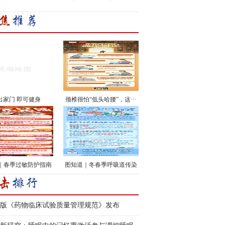
出家门 即可健身
颈椎很怕“低头哈腰”，这···
｜春季过敏防护指南
图知道｜冬春季呼吸道传染
···
版《药物临床试验质量管理规范》发布