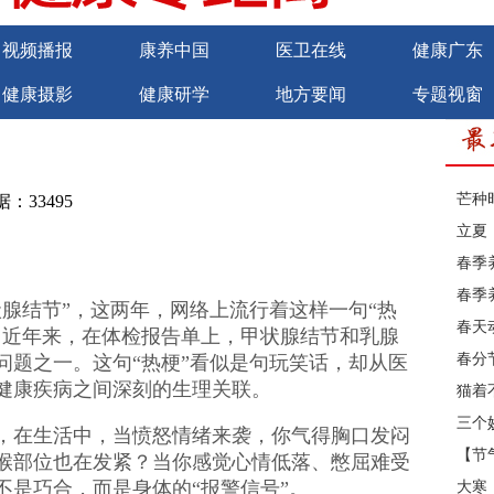
视频播报
康养中国
医卫在线
健康广东
健康摄影
健康研学
地方要闻
专题视窗
商务合作
诚聘英才
芒种
：33495
立夏
春季
春季
腺结节”，这两年，网络上流行着这样一句“热
春天
，近年来，在体检报告单上，甲状腺结节和乳腺
春分
问题之一。这句“热梗”看似是句玩笑话，却从医
健康疾病之间深刻的生理关联。
猫着
三个
，在生活中，当愤怒情绪来袭，你气得胸口发闷
【节
喉部位也在发紧？当你感觉心情低落、憋屈难受
不是巧合，而是身体的“报警信号”。
大寒