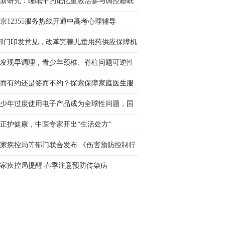
新研究：睡眠中的记忆重激活参与调控睡眠
态
京12355服务热线开通中高考心理辅导
部门印发意见，改革完善儿童用药供应保障机
 让更多孩子用上好···
发现早调理，青少年颈椎、脊柱问题可逆性
强
而有约还是签而不约？探索保障家庭医生服
新路径
少年过度使用电子产品成为全球性问题，国
社会呼吁构建协同治···
正护健康，中医专家开出“生活处方”
家疾控局等部门联合发布 《伤害预防控制行
计划（2026—2030年···
家疾控局提醒 春季注意预防传染病