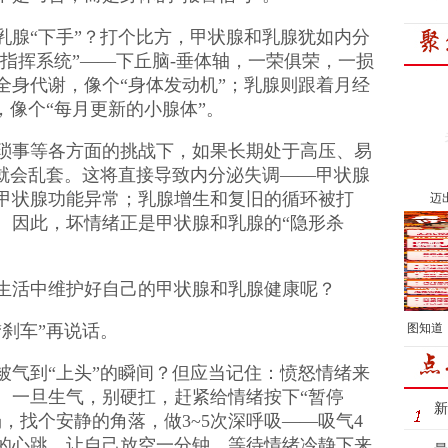
乳腺“下手”？打个比方，甲状腺和乳腺犹如内分
“指挥系统”——下丘脑-垂体轴，一荣俱荣，一损
全身代谢，像个“身体发动机”；乳腺则跟着月经
，像个“每月更新的小腺体”。
琐事等各方面的挑战下，如果长期处于高压、易
”就会乱套。这将直接导致内分泌失调——甲状腺
甲状腺功能异常；乳腺增生和复旧的循环被打
迈
。因此，坏情绪正是甲状腺和乳腺的“隐形杀
生活中维护好自己的甲状腺和乳腺健康呢？
刹车”再说话。
图知道
被气到“上头”的瞬间？但应当记住：愤怒情绪来
。一旦生气，别硬扛，赶紧给情绪按下“暂停
新
，找个安静的角落，做3~5次深呼吸——吸气4
己的心跳，让自己放空一分钟。等待情绪冷静下来