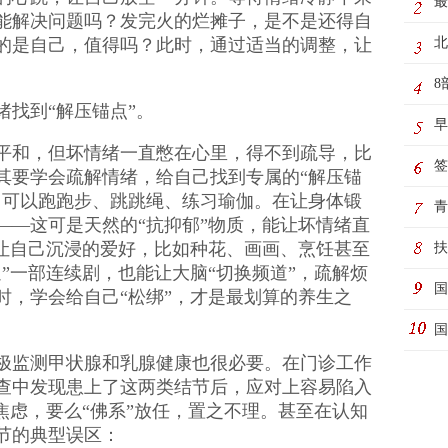
最
能解决问题吗？发完火的烂摊子，是不是还得自
动
的是自己，值得吗？此时，通过适当的调整，让
北
8
找到“解压锚点”。
制
早
平和，但坏情绪一直憋在心里，得不到疏导，比
极
签
其要学会疏解情绪，给自己找到专属的“解压锚
，可以跑跑步、跳跳绳、练习瑜伽。在让身体锻
务
青
——这可是天然的“抗抑郁”物质，能让坏情绪直
能让自己沉浸的爱好，比如种花、画画、烹饪甚至
际
扶
”一部连续剧，也能让大脑“切换频道”，疏解烦
国
时，学会给自己“松绑”，才是最划算的养生之
动
国
极监测甲状腺和乳腺健康也很必要。在门诊工作
查中发现患上了这两类结节后，应对上容易陷入
焦虑，要么“佛系”放任，置之不理。甚至在认知
节的典型误区：