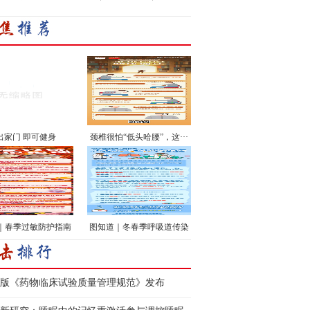
出家门 即可健身
颈椎很怕“低头哈腰”，这···
｜春季过敏防护指南
图知道｜冬春季呼吸道传染
···
版《药物临床试验质量管理规范》发布