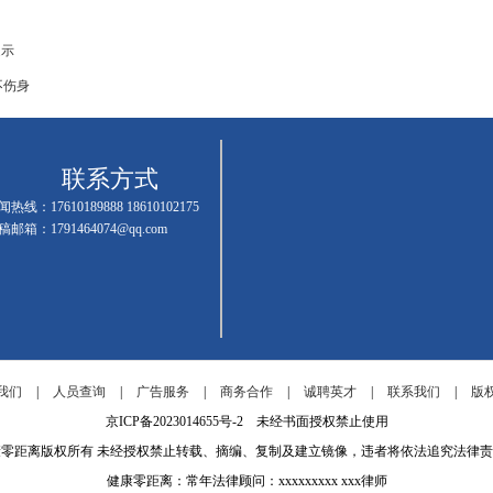
提示
不伤身
联系方式
热线：17610189888 18610102175
稿邮箱：1791464074@qq.com
我们
|
人员查询
|
广告服务
|
商务合作
|
诚聘英才
|
联系我们
|
版
京ICP备2023014655号-2 未经书面授权禁止使用
康零距离版权所有 未经授权禁止转载、摘编、复制及建立镜像，违者将依法追究法律责
健康零距离：常年法律顾问：xxxxxxxxx xxx律师