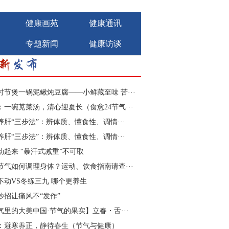
健康画苑
健康通讯
专题新闻
健康访谈
时节煲一锅泥鳅炖豆腐——小鲜藏至味 苦···
：一碗苋菜汤，清心迎夏长（食愈24节气···
养肝“三步法”：辨体质、懂食性、调情···
养肝“三步法”：辨体质、懂食性、调情···
动起来 “暴汗式减重”不可取
节气如何调理身体？运动、饮食指南请查···
不动VS冬练三九 哪个更养生
妙招让痛风不“发作”
气里的大美中国·节气的果实】立春・舌···
：避寒养正，静待春生（节气与健康）