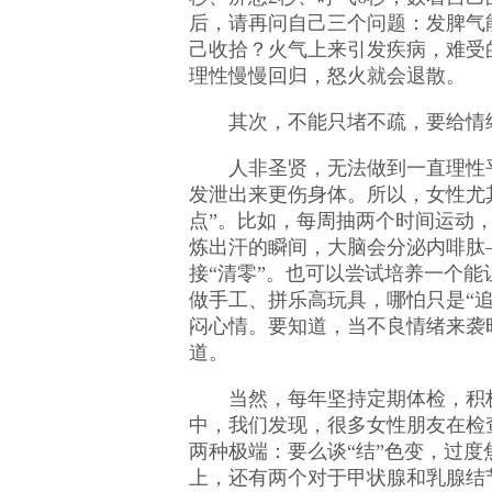
后，请再问自己三个问题：发脾气
己收拾？火气上来引发疾病，难受
理性慢慢回归，怒火就会退散。
其次，不能只堵不疏，要给情绪
人非圣贤，无法做到一直理性
发泄出来更伤身体。所以，女性尤
点”。比如，每周抽两个时间运动
炼出汗的瞬间，大脑会分泌内啡肽
接“清零”。也可以尝试培养一个
做手工、拼乐高玩具，哪怕只是“追
闷心情。要知道，当不良情绪来袭
道。
当然，每年坚持定期体检，积
中，我们发现，很多女性朋友在检
两种极端：要么谈“结”色变，过度
上，还有两个对于甲状腺和乳腺结