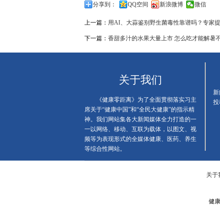
分享到：
QQ空间
新浪微博
微信
上一篇：
用AI、大蒜鉴别野生菌毒性靠谱吗？专家
下一篇：
香甜多汁的水果大量上市 怎么吃才能解暑
关于我们
新闻
《健康零距离》为了全面贯彻落实习主
投
席关于“健康中国”和“全民大健康”的指示精
神。我们网站集各大新闻媒体全力打造的一
一以网络、移动、互联为载体，以图文、视
频等为表现形式的全媒体健康、医药、养生
等综合性网站。
关于
健