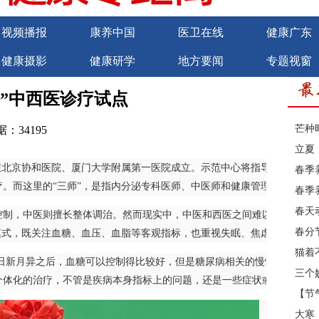
视频播报
康养中国
医卫在线
健康广东
健康摄影
健康研学
地方要闻
专题视窗
商务合作
诚聘英才
”中西医诊疗试点
芒种
：34195
立夏
北京协和医院、厦门大学附属第一医院成立。示范中心将指导全国24个省份
春季
。而这里的“三师”，是指内分泌专科医师、中医师和健康管理师。
春季
春天
，中医则擅长整体调治。然而现实中，中医和西医之间难以做到有机融
春分
模式，既关注血糖、血压、血脂等客观指标，也重视失眠、焦虑、胃肠功
猫着
日新月异之后，血糖可以控制得比较好，但是糖尿病相关的慢性并发症，
三个
个体化的治疗，不管是疾病本身指标上的问题，还是一些症状或心理上的
【节
大寒