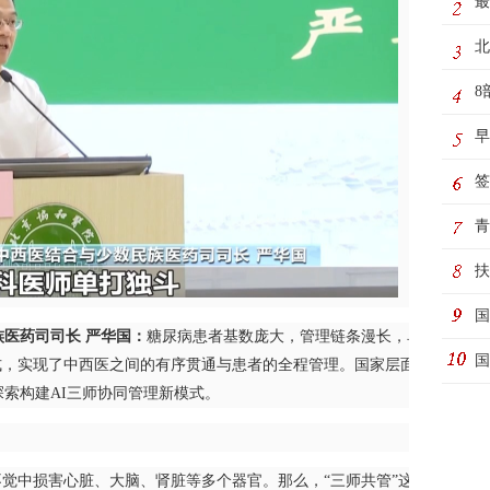
最
动
北
8
制
早
极
签
务
青
际
扶
国
医药司司长 严华国：
糖尿病患者基数庞大，管理链条漫长，单纯依靠专
动
国
式，实现了中西医之间的有序贯通与患者的全程管理。国家层面我们正在
索构建AI三师协同管理新模式。
觉中损害心脏、大脑、肾脏等多个器官。那么，“三师共管”这种新的诊