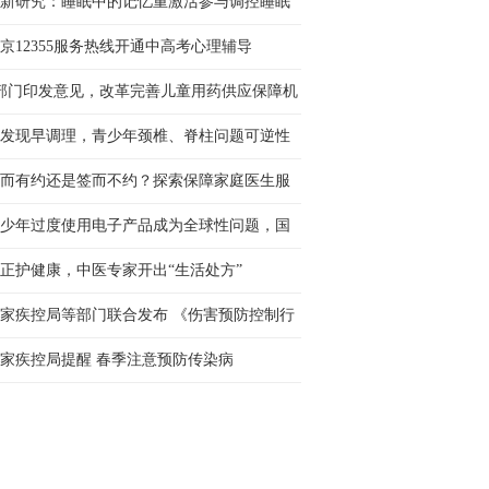
新研究：睡眠中的记忆重激活参与调控睡眠
态
京12355服务热线开通中高考心理辅导
部门印发意见，改革完善儿童用药供应保障机
 让更多孩子用上好···
发现早调理，青少年颈椎、脊柱问题可逆性
强
而有约还是签而不约？探索保障家庭医生服
新路径
少年过度使用电子产品成为全球性问题，国
社会呼吁构建协同治···
正护健康，中医专家开出“生活处方”
家疾控局等部门联合发布 《伤害预防控制行
科医师单打独斗，难以实现全
计划（2026—2030年···
家疾控局提醒 春季注意预防传染病
积极推进中医药数字化转型，
疗模式，能为患者带来哪些好