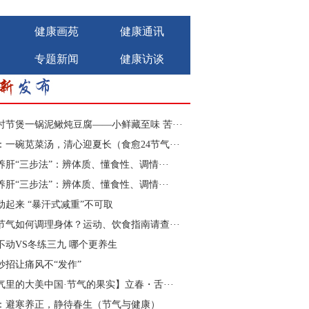
健康画苑
健康通讯
专题新闻
健康访谈
时节煲一锅泥鳅炖豆腐——小鲜藏至味 苦···
：一碗苋菜汤，清心迎夏长（食愈24节气···
的207家糖尿病“三师共管”
养肝“三步法”：辨体质、懂食性、调情···
养肝“三步法”：辨体质、懂食性、调情···
动起来 “暴汗式减重”不可取
合，患者常常辗转于多个科
节气如何调理身体？运动、饮食指南请查···
能紊乱等症状。
不动VS冬练三九 哪个更养生
它在治疗这一块中医是比较有
妙招让痛风不“发作”
问题。
气里的大美中国·节气的果实】立春・舌···
：避寒养正，静待春生（节气与健康）