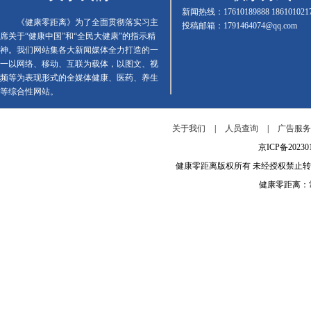
新闻热线：17610189888 186101021
《健康零距离》为了全面贯彻落实习主
投稿邮箱：1791464074@qq.com
席关于“健康中国”和“全民大健康”的指示精
神。我们网站集各大新闻媒体全力打造的一
一以网络、移动、互联为载体，以图文、视
频等为表现形式的全媒体健康、医药、养生
等综合性网站。
关于我们
|
人员查询
|
广告服
京ICP备202
健康零距离版权所有 未经授权禁止
健康零距离：常年