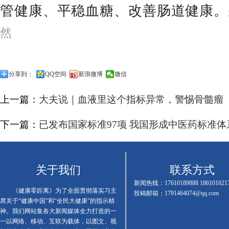
管健康、平稳血糖、改善肠道健康。
然
分享到：
QQ空间
新浪微博
微信
上一篇：
大夫说｜血液里这个指标异常，警惕骨髓瘤
下一篇：
已发布国家标准97项 我国形成中医药标准体
关于我们
联系方式
新闻热线：17610189888 186101021
《健康零距离》为了全面贯彻落实习主
投稿邮箱：1791464074@qq.com
席关于“健康中国”和“全民大健康”的指示精
神。我们网站集各大新闻媒体全力打造的一
一以网络、移动、互联为载体，以图文、视