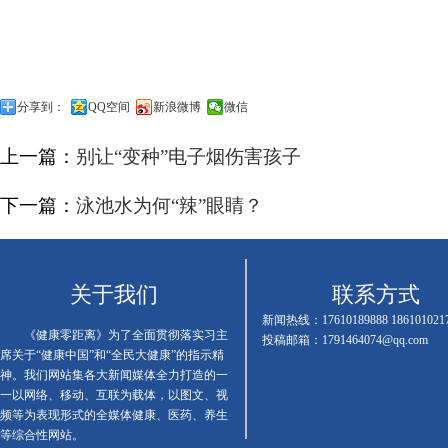
分享到：
QQ空间
新浪微博
微信
上一篇：
别让“变种”电子烟伤害孩子
下一篇：
泳池水为何“辣”眼睛？
关于我们
联系方式
新闻热线：17610189888 186101021
《健康零距离》为了全面贯彻落实习主
投稿邮箱：1791464074@qq.com
席关于“健康中国”和“全民大健康”的指示精
神。我们网站集各大新闻媒体全力打造的一
一以网络、移动、互联为载体，以图文、视
频等为表现形式的全媒体健康、医药、养生
等综合性网站。