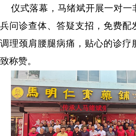
仪式落幕，马绪斌开展一对一
兵问诊查体、答疑支招，免费配
调理颈肩腰腿病痛，贴心的诊疗
致称赞。