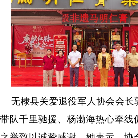
无棣县关爱退役军人协会会长
带队千里驰援、杨渤海热心牵线
之举致以诚挚感谢。她表示，协