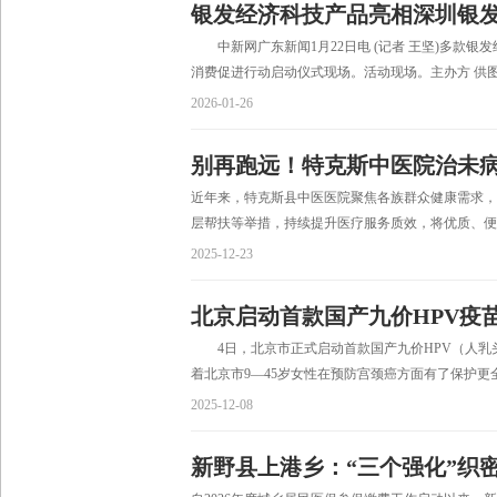
银发经济科技产品亮相深圳银
中新网广东新闻1月22日电 (记者 王坚)多款银发
消费促进行动启动仪式现场。活动现场。主办方 供
2026-01-26
别再跑远！特克斯中医院治未
近年来，特克斯县中医医院聚焦各族群众健康需求，
层帮扶等举措，持续提升医疗服务质效，将优质、便
2025-12-23
北京启动首款国产九价HPV疫
4日，北京市正式启动首款国产九价HPV（人乳
着北京市9—45岁女性在预防宫颈癌方面有了保护更
2025-12-08
新野县上港乡：“三个强化”织