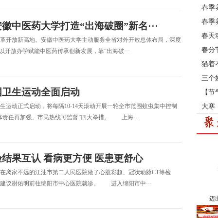
春季
春季
中医药大学打造“出海破圈”新名···
春天
开放新高地。安徽中医药大学主动服务全省对外开放总体布局，深度
春分
以开放办学赋能中医药传承创新发展，靠“出海破···
猫着
三个
国卫生运动全面启动
【节
运动正式启动，将每隔10-14天滚动开展一轮全市范围蚊虫集中控制
大寒
责任再加强、市民热线可监督”四大举措。 上海···
结果互认 看病更方便 医患更舒心
在离家不远的江油市第二人民医院做了心脏彩超、冠状动脉CT等检
建议谢佑明前往绵阳市中心医院就诊。 进入绵阳市中···
迈