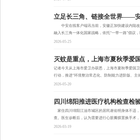
立足长三角、链接全世界——安徽
中安在线客户端讯当前，安徽正加快建设内陆改革
融入长三角一体化国家战略，依托“一带一路”倡议，
2026-05-25
灭蚊是重点，上海市夏秋季爱
记者今天从上海市爱卫办获悉，上海市夏秋季爱国卫生
行动，推进“环境整治常态化、防制能力进阶版、主体
2026-05-20
四川绵阳推进医疗机构检查检验
家住四川绵阳江油市城区的居民谢佑明身体不适，
查。医生诊断后，认为需要进行心脏瓣膜置换手术，
2026-03-19