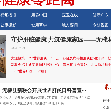
视频播报
康养中国
医卫在线
健康广东
健康摄影
健康研学
地方要闻
专题视窗
商务合作
诚聘英才
守护肝脏健康 共筑健康家园——无棣
科普宣···
2026-07-29
为迎接第16个“世界肝炎日”，进一步普及病毒性肝炎防治知识，提
新联会携手县疾病预防控制中心、海丰街道办事处、北大斯坦福亚
7·28“世界肝炎···[详细]
—无棣县新联会开展世界肝炎日科普宣···
炎防治知识，提升群众健康防护意识，7月27日，无棣县新联会携手县疾
芒种
中心，开展社会共治 消除肝炎7·28“世界肝炎···
立夏