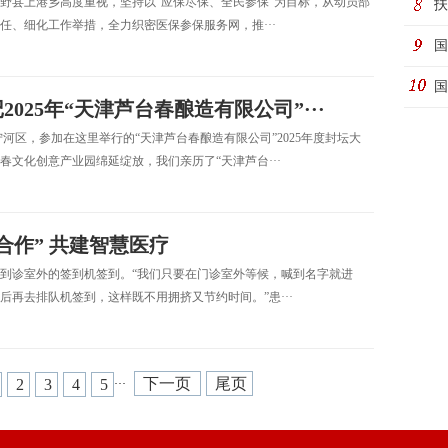
新野县上港乡高度重视，坚持以“应保尽保、全民参保”为目标，从动员部
际
扶
、细化工作举措，全力织密医保参保服务网，推···
国
动
国
25年“天津芦台春酿造有限公司”···
市宁河区，参加在这里举行的“天津芦台春酿造有限公司”2025年度封坛大
文化创意产业园绵延绽放，我们亲历了“天津芦台···
合作” 共建智慧医疗
到诊室外的签到机签到。“我们只要在门诊室外等候，喊到名字就进
再去排队机签到，这样既不用拥挤又节约时间。”患···
下一页
尾页
2
3
4
5
···