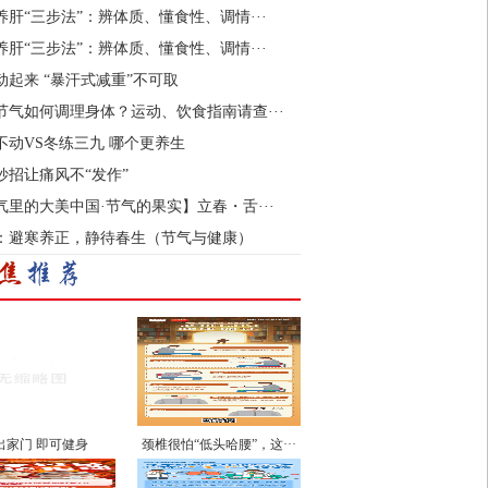
养肝“三步法”：辨体质、懂食性、调情···
养肝“三步法”：辨体质、懂食性、调情···
动起来 “暴汗式减重”不可取
节气如何调理身体？运动、饮食指南请查···
不动VS冬练三九 哪个更养生
妙招让痛风不“发作”
气里的大美中国·节气的果实】立春・舌···
：避寒养正，静待春生（节气与健康）
出家门 即可健身
颈椎很怕“低头哈腰”，这···