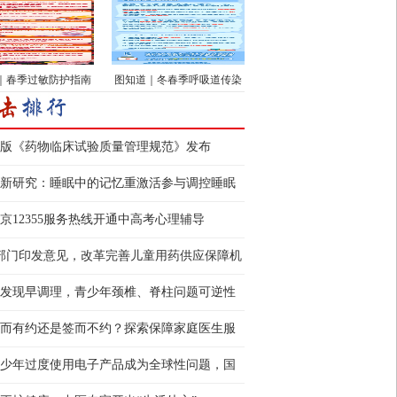
｜春季过敏防护指南
图知道｜冬春季呼吸道传染
···
版《药物临床试验质量管理规范》发布
新研究：睡眠中的记忆重激活参与调控睡眠
态
京12355服务热线开通中高考心理辅导
部门印发意见，改革完善儿童用药供应保障机
 让更多孩子用上好···
发现早调理，青少年颈椎、脊柱问题可逆性
强
而有约还是签而不约？探索保障家庭医生服
新路径
少年过度使用电子产品成为全球性问题，国