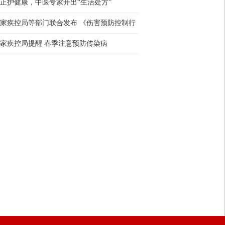
社会呼吁构建协同治···
正护健康，中医专家开出“生活处方”
家疾控局等部门联合发布 《伤害预防控制行
计划（2026—2030年···
家疾控局提醒 春季注意预防传染病