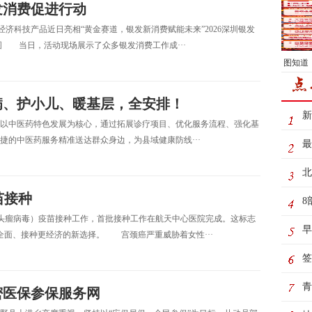
发消费促进行动
经济科技产品近日亮相“黄金赛道，银发新消费赋能未来”2026深圳银发
图 当日，活动现场展示了众多银发消费工作成···
图知道
病、护小儿、暖基层，全安排！
新
以中医药特色发展为核心，通过拓展诊疗项目、优化服务流程、强化基
捷的中医药服务精准送达群众身边，为县域健康防线···
最
动
北
苗接种
8
头瘤病毒）疫苗接种工作，首批接种工作在航天中心医院完成。这标志
制
早
全面、接种更经济的新选择。 宫颈癌严重威胁着女性···
极
签
务
青
密医保参保服务网