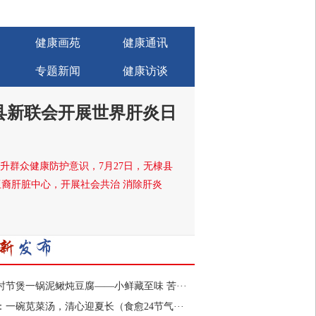
健康画苑
健康通讯
专题新闻
健康访谈
县新联会开展世界肝炎日
升群众健康防护意识，7月27日，无棣县
裔肝脏中心，开展社会共治 消除肝炎
时节煲一锅泥鳅炖豆腐——小鲜藏至味 苦···
：一碗苋菜汤，清心迎夏长（食愈24节气···