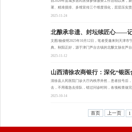
自2026年度城乡居民医保参保缴费工作启动以来，
署、精准摸排、多维宣传三个维度强化，层层压实责任
2025-11-24
北酿承非遗、封坛续匠心——记20
文图/杨俊明2025年10月12日，笔者受邀来到天津
典。秋阳正好，源于津门芦台古镇的北酿文脉在芦台春
2025-11-12
山西清徐农商银行：深化“银医
清徐县人民医院门诊大厅内秩序井然，患者挂号后，
去，不用着急去排队，错过问诊时间，各项检查做完后
2025-10-14
首页
上一页
1