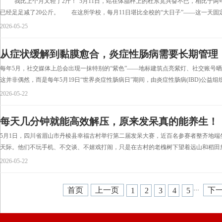
“我比上个月又轻了2斤！”5月11日，站在体脂秤上的杜东宽兴奋不已，相比于两
已经足足减了20公斤。 在这所学校，每月11日堪比全校的“大日子”——这一天固定举
2026-05-25
从症状缓解到黏膜愈合，炎症性肠病需要长期管理
每年5月，社交媒体上总会出现一抹特别的“紫色”——地标建筑点亮紫灯、社交账号
这并非偶然，而是每年5月19日“世界炎症性肠病日”期间，由炎症性肠病(IBD)公益组织
2026-05-22
每天几分钟就能高效解压，原来发呆真的能养生！
5月1日，四川省眉山市丹棱县幸福古村举行第二届发呆大赛，近百名参赛者整齐地端
天际。他们不玩手机、不交谈、不嬉戏打闹，只是在古村的老槐树下望着远山和稻田放
2026-05-22
首页
上一页
下
1
2
3
4
5
···