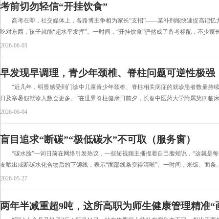
考前切勿轻信“开挂饮食”
高考在即，社交媒体上，各路博主争相为家长“支招”——某补剂能快速提高记忆
吃对东西，孩子就能“超水平发挥”。一时间，“开挂饮食”俨然成了备考标配，不少家长趋
2026-06-05
早发现早调理，青少年颈椎、脊柱问题可逆性极强
“近几年，明显感受到门诊中儿童青少年颈椎、脊柱相关病症的就诊患者数量持续增
日及寒暑假就诊人数会更多。”在世界脊柱健康日前夕，长春中医药大学附属第四临床医
2026-06-04
盲目追求“断碳”“极低碳水”不可取（服务窗）
“碳水脸”一词日前在网络引发热议，一些短视频主播捏着自己脸颊说，“这就是每天
友晒出戒断碳水化合物后的下颌线，表示“面部线条变得清晰”。一时间，米饭、面条、馒
2026-05-27
两年半减重超9吨，这所高职为师生健康管理精准“