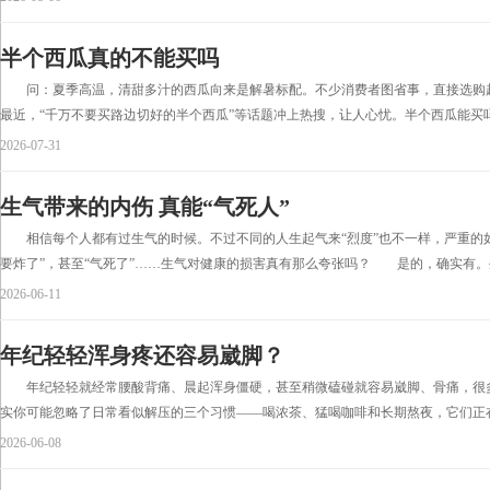
半个西瓜真的不能买吗
问：夏季高温，清甜多汁的西瓜向来是解暑标配。不少消费者图省事，直接选购
最近，“千万不要买路边切好的半个西瓜”等话题冲上热搜，让人心忧。半个西瓜能买吗
2026-07-31
生气带来的内伤 真能“气死人”
相信每个人都有过生气的时候。不过不同的人生起气来“烈度”也不一样，严重的如“
要炸了”，甚至“气死了”……生气对健康的损害真有那么夸张吗？ 是的，确实有。生
2026-06-11
年纪轻轻浑身疼还容易崴脚？
年纪轻轻就经常腰酸背痛、晨起浑身僵硬，甚至稍微磕碰就容易崴脚、骨痛，很
实你可能忽略了日常看似解压的三个习惯——喝浓茶、猛喝咖啡和长期熬夜，它们正在一
2026-06-08