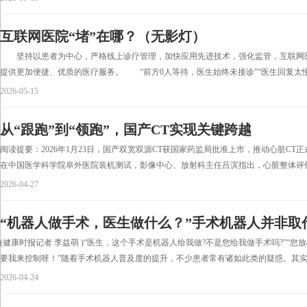
互联网医院“堵”在哪？（无影灯）
坚持以患者为中心，严格线上诊疗管理，加快应用先进技术，强化监管，互联网医院
提供更加便捷、优质的医疗服务。 “前方0人等待，医生始终未接诊”“医生回复太慢了
2026-05-15
从“跟跑”到“领跑”，国产CT实现关键跨越
阅读提要：2026年1月23日，国产双宽双源CT获国家药监局批准上市，推动心脏CT
在中国医学科学院阜外医院装机测试，影像中心、放射科主任吕滨指出，心脏整体评估
2026-04-27
“机器人做手术，医生做什么？”手术机器人并非取
(健康时报记者 李益萌 )“医生，这个手术是机器人给我做?不是您给我做手术吗?”“
要我来控制呀！”随着手术机器人普及度的提升，不少患者常有诸如此类的疑惑。其实，“
2026-04-24