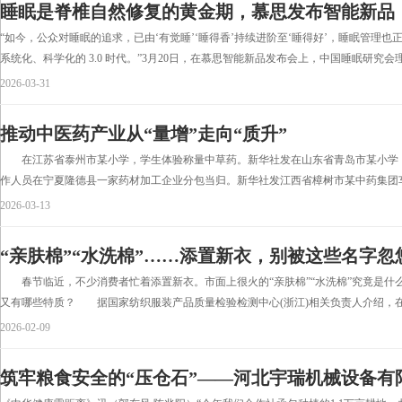
睡眠是脊椎自然修复的黄金期，慕思发布智能新品
“如今，公众对睡眠的追求，已由‘有觉睡’‘睡得香’持续进阶至‘睡得好’，睡眠管理
系统化、科学化的 3.0 时代。”3月20日，在慕思智能新品发布会上，中国睡眠研究会理
2026-03-31
推动中医药产业从“量增”走向“质升”
在江苏省泰州市某小学，学生体验称量中草药。新华社发在山东省青岛市某小学
作人员在宁夏隆德县一家药材加工企业分包当归。新华社发江西省樟树市某中药集团车
2026-03-13
“亲肤棉”“水洗棉”……添置新衣，别被这些名字忽
春节临近，不少消费者忙着添置新衣。市面上很火的“亲肤棉”“水洗棉”究竟是什么材
又有哪些特质？ 据国家纺织服装产品质量检验检测中心(浙江)相关负责人介绍，在纺
2026-02-09
筑牢粮食安全的“压仓石”——河北宇瑞机械设备有限